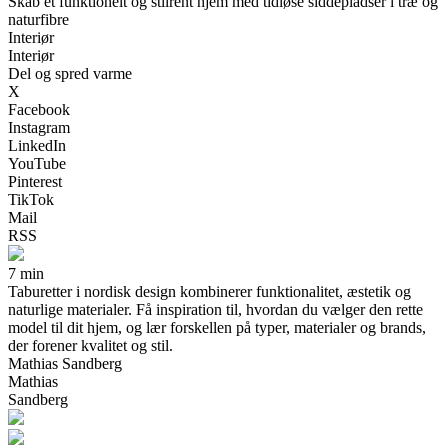
Skab et funktionelt og stilrent hjem med tidløse siddepladser i træ og
naturfibre
Interiør
Interiør
Del og spred varme
X
Facebook
Instagram
LinkedIn
YouTube
Pinterest
TikTok
Mail
RSS
7 min
Taburetter i nordisk design kombinerer funktionalitet, æstetik og
naturlige materialer. Få inspiration til, hvordan du vælger den rette
model til dit hjem, og lær forskellen på typer, materialer og brands,
der forener kvalitet og stil.
Mathias Sandberg
Mathias
Sandberg