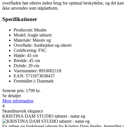
overfladen bør olieres inden brug for optimal beskyttelse, og det kan
ikke anvendes som ståplatform.
Specifikationer
Producent: Muubs
Model: Angle taburet
Materiale: Massiv eg
Overflade: Sortbejdset og olieret
Certificering: FSC
Højde: 45 cm
Bredde: 45 cm
Dybde: 29 cm
Varenummer: 8910002118
EAN: 5711973038437
Fremstillet i: Danmark
Seneste pris:
1799
kr.
Se detaljer
Mere information
4
Skandinavisk elegance
KRISTINA DAM STUDIO taburet - natur eg
En stilren og funktionel taburet fra Kristina Dam Studio, fremstillet i