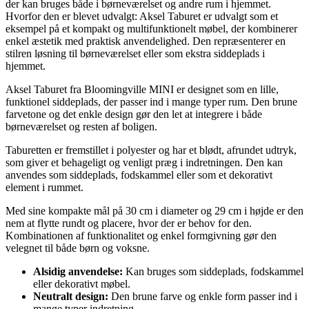
der kan bruges både i børneværelset og andre rum i hjemmet.
Hvorfor den er blevet udvalgt: Aksel Taburet er udvalgt som et
eksempel på et kompakt og multifunktionelt møbel, der kombinerer
enkel æstetik med praktisk anvendelighed. Den repræsenterer en
stilren løsning til børneværelset eller som ekstra siddeplads i
hjemmet.
Aksel Taburet fra Bloomingville MINI er designet som en lille,
funktionel siddeplads, der passer ind i mange typer rum. Den brune
farvetone og det enkle design gør den let at integrere i både
børneværelset og resten af boligen.
Taburetten er fremstillet i polyester og har et blødt, afrundet udtryk,
som giver et behageligt og venligt præg i indretningen. Den kan
anvendes som siddeplads, fodskammel eller som et dekorativt
element i rummet.
Med sine kompakte mål på 30 cm i diameter og 29 cm i højde er den
nem at flytte rundt og placere, hvor der er behov for den.
Kombinationen af funktionalitet og enkel formgivning gør den
velegnet til både børn og voksne.
Alsidig anvendelse:
Kan bruges som siddeplads, fodskammel
eller dekorativt møbel.
Neutralt design:
Den brune farve og enkle form passer ind i
mange typer indretning.