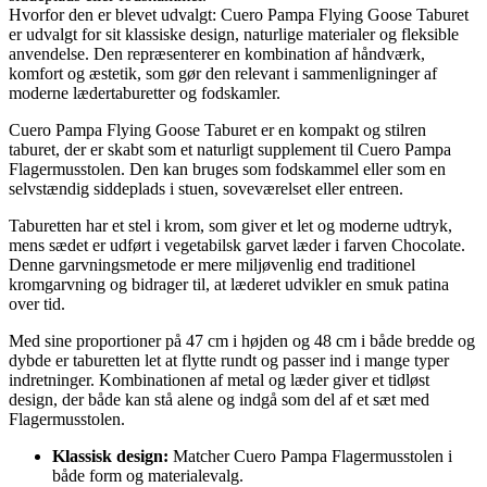
Hvorfor den er blevet udvalgt: Cuero Pampa Flying Goose Taburet
er udvalgt for sit klassiske design, naturlige materialer og fleksible
anvendelse. Den repræsenterer en kombination af håndværk,
komfort og æstetik, som gør den relevant i sammenligninger af
moderne lædertaburetter og fodskamler.
Cuero Pampa Flying Goose Taburet er en kompakt og stilren
taburet, der er skabt som et naturligt supplement til Cuero Pampa
Flagermusstolen. Den kan bruges som fodskammel eller som en
selvstændig siddeplads i stuen, soveværelset eller entreen.
Taburetten har et stel i krom, som giver et let og moderne udtryk,
mens sædet er udført i vegetabilsk garvet læder i farven Chocolate.
Denne garvningsmetode er mere miljøvenlig end traditionel
kromgarvning og bidrager til, at læderet udvikler en smuk patina
over tid.
Med sine proportioner på 47 cm i højden og 48 cm i både bredde og
dybde er taburetten let at flytte rundt og passer ind i mange typer
indretninger. Kombinationen af metal og læder giver et tidløst
design, der både kan stå alene og indgå som del af et sæt med
Flagermusstolen.
Klassisk design:
Matcher Cuero Pampa Flagermusstolen i
både form og materialevalg.