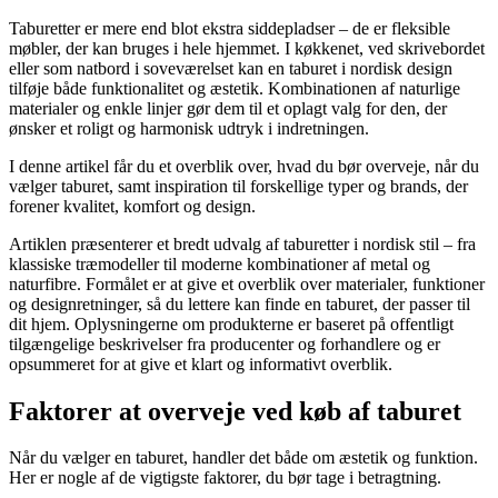
Taburetter er mere end blot ekstra siddepladser – de er fleksible
møbler, der kan bruges i hele hjemmet. I køkkenet, ved skrivebordet
eller som natbord i soveværelset kan en taburet i nordisk design
tilføje både funktionalitet og æstetik. Kombinationen af naturlige
materialer og enkle linjer gør dem til et oplagt valg for den, der
ønsker et roligt og harmonisk udtryk i indretningen.
I denne artikel får du et overblik over, hvad du bør overveje, når du
vælger taburet, samt inspiration til forskellige typer og brands, der
forener kvalitet, komfort og design.
Artiklen præsenterer et bredt udvalg af taburetter i nordisk stil – fra
klassiske træmodeller til moderne kombinationer af metal og
naturfibre. Formålet er at give et overblik over materialer, funktioner
og designretninger, så du lettere kan finde en taburet, der passer til
dit hjem. Oplysningerne om produkterne er baseret på offentligt
tilgængelige beskrivelser fra producenter og forhandlere og er
opsummeret for at give et klart og informativt overblik.
Faktorer at overveje ved køb af taburet
Når du vælger en taburet, handler det både om æstetik og funktion.
Her er nogle af de vigtigste faktorer, du bør tage i betragtning.