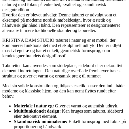
natur eg med fokus på enkelhed, kvalitet og skandinavisk
designtradition.
Hvorfor den er blevet udvalgt: Denne taburet er udvalgt som et
eksempel på moderne nordisk møbeldesign, hvor æstetik og
håndværk går hånd i hånd. Den repræsenterer et designorienteret
alternativ til mere traditionelle skamler og taburetter.
KRISTINA DAM STUDIO taburet i natur eg er et møbel, der
kombinerer funktionalitet med et skulpturelt udtryk. Den er udført i
massivt egetræ og har et enkelt, geometrisk formsprog, som
kendetegner brandets designfilosofi.
Taburetten kan anvendes som siddeplads, sidebord eller dekorativt
element i indretningen. Den naturlige overflade fremhæver træets
struktur og giver et varmt og organisk præg til rummet.
Med sin solide konstruktion og tidløse æstetik passer den ind i både
moderne og klassiske hjem, og den kan nemt flyttes rundt efter
behov.
Materiale i natur eg:
Giver et varmt og autentisk udtryk.
Multifunktionelt design:
Kan bruges som taburet, sidebord
eller dekorativt element.
Skandinavisk minimalisme:
Enkelt formsprog med fokus på
proportioner og håndværk.