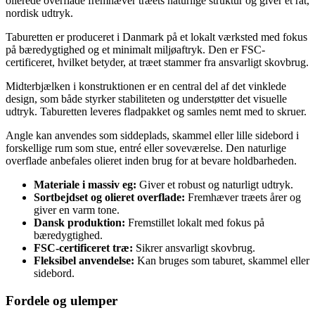
olierede overflade fremhæver træets naturlige struktur og giver et råt,
nordisk udtryk.
Taburetten er produceret i Danmark på et lokalt værksted med fokus
på bæredygtighed og et minimalt miljøaftryk. Den er FSC-
certificeret, hvilket betyder, at træet stammer fra ansvarligt skovbrug.
Midterbjælken i konstruktionen er en central del af det vinklede
design, som både styrker stabiliteten og understøtter det visuelle
udtryk. Taburetten leveres fladpakket og samles nemt med to skruer.
Angle kan anvendes som siddeplads, skammel eller lille sidebord i
forskellige rum som stue, entré eller soveværelse. Den naturlige
overflade anbefales olieret inden brug for at bevare holdbarheden.
Materiale i massiv eg:
Giver et robust og naturligt udtryk.
Sortbejdset og olieret overflade:
Fremhæver træets årer og
giver en varm tone.
Dansk produktion:
Fremstillet lokalt med fokus på
bæredygtighed.
FSC-certificeret træ:
Sikrer ansvarligt skovbrug.
Fleksibel anvendelse:
Kan bruges som taburet, skammel eller
sidebord.
Fordele og ulemper