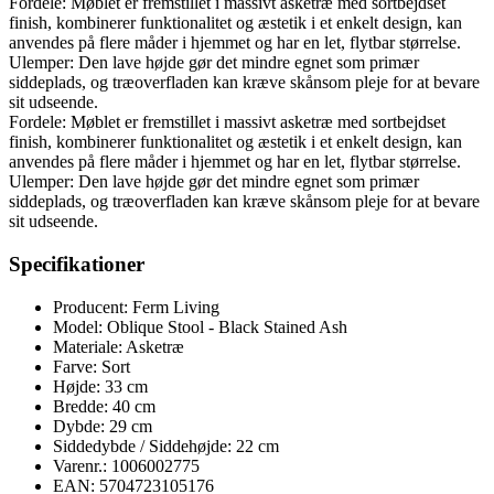
Fordele: Møblet er fremstillet i massivt asketræ med sortbejdset
finish, kombinerer funktionalitet og æstetik i et enkelt design, kan
anvendes på flere måder i hjemmet og har en let, flytbar størrelse.
Ulemper: Den lave højde gør det mindre egnet som primær
siddeplads, og træoverfladen kan kræve skånsom pleje for at bevare
sit udseende.
Fordele: Møblet er fremstillet i massivt asketræ med sortbejdset
finish, kombinerer funktionalitet og æstetik i et enkelt design, kan
anvendes på flere måder i hjemmet og har en let, flytbar størrelse.
Ulemper: Den lave højde gør det mindre egnet som primær
siddeplads, og træoverfladen kan kræve skånsom pleje for at bevare
sit udseende.
Specifikationer
Producent: Ferm Living
Model: Oblique Stool - Black Stained Ash
Materiale: Asketræ
Farve: Sort
Højde: 33 cm
Bredde: 40 cm
Dybde: 29 cm
Siddedybde / Siddehøjde: 22 cm
Varenr.: 1006002775
EAN: 5704723105176