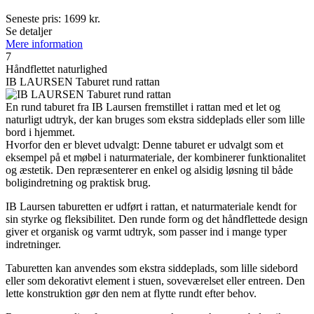
Seneste pris:
1699
kr.
Se detaljer
Mere information
7
Håndflettet naturlighed
IB LAURSEN Taburet rund rattan
En rund taburet fra IB Laursen fremstillet i rattan med et let og
naturligt udtryk, der kan bruges som ekstra siddeplads eller som lille
bord i hjemmet.
Hvorfor den er blevet udvalgt: Denne taburet er udvalgt som et
eksempel på et møbel i naturmateriale, der kombinerer funktionalitet
og æstetik. Den repræsenterer en enkel og alsidig løsning til både
boligindretning og praktisk brug.
IB Laursen taburetten er udført i rattan, et naturmateriale kendt for
sin styrke og fleksibilitet. Den runde form og det håndflettede design
giver et organisk og varmt udtryk, som passer ind i mange typer
indretninger.
Taburetten kan anvendes som ekstra siddeplads, som lille sidebord
eller som dekorativt element i stuen, soveværelset eller entreen. Den
lette konstruktion gør den nem at flytte rundt efter behov.