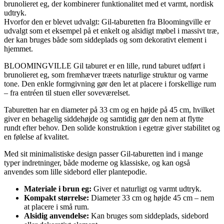
brunolieret eg, der kombinerer funktionalitet med et varmt, nordisk
udtryk.
Hvorfor den er blevet udvalgt: Gil-taburetten fra Bloomingville er
udvalgt som et eksempel på et enkelt og alsidigt møbel i massivt træ,
der kan bruges både som siddeplads og som dekorativt element i
hjemmet.
BLOOMINGVILLE Gil taburet er en lille, rund taburet udført i
brunolieret eg, som fremhæver træets naturlige struktur og varme
tone. Den enkle formgivning gør den let at placere i forskellige rum
– fra entréen til stuen eller soveværelset.
Taburetten har en diameter på 33 cm og en højde på 45 cm, hvilket
giver en behagelig siddehøjde og samtidig gør den nem at flytte
rundt efter behov. Den solide konstruktion i egetræ giver stabilitet og
en følelse af kvalitet.
Med sit minimalistiske design passer Gil-taburetten ind i mange
typer indretninger, både moderne og klassiske, og kan også
anvendes som lille sidebord eller plantepodie.
Materiale i brun eg:
Giver et naturligt og varmt udtryk.
Kompakt størrelse:
Diameter 33 cm og højde 45 cm – nem
at placere i små rum.
Alsidig anvendelse:
Kan bruges som siddeplads, sidebord