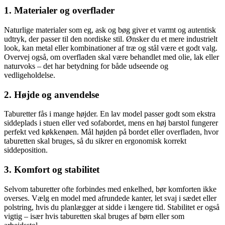
1. Materialer og overflader
Naturlige materialer som eg, ask og bøg giver et varmt og autentisk
udtryk, der passer til den nordiske stil. Ønsker du et mere industrielt
look, kan metal eller kombinationer af træ og stål være et godt valg.
Overvej også, om overfladen skal være behandlet med olie, lak eller
naturvoks – det har betydning for både udseende og
vedligeholdelse.
2. Højde og anvendelse
Taburetter fås i mange højder. En lav model passer godt som ekstra
siddeplads i stuen eller ved sofabordet, mens en høj barstol fungerer
perfekt ved køkkenøen. Mål højden på bordet eller overfladen, hvor
taburetten skal bruges, så du sikrer en ergonomisk korrekt
siddeposition.
3. Komfort og stabilitet
Selvom taburetter ofte forbindes med enkelhed, bør komforten ikke
overses. Vælg en model med afrundede kanter, let svaj i sædet eller
polstring, hvis du planlægger at sidde i længere tid. Stabilitet er også
vigtig – især hvis taburetten skal bruges af børn eller som