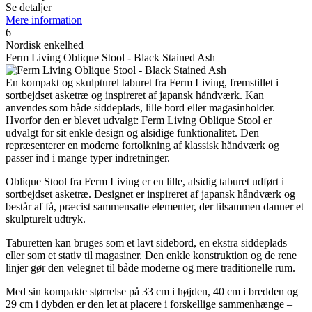
Se detaljer
Mere information
6
Nordisk enkelhed
Ferm Living Oblique Stool - Black Stained Ash
En kompakt og skulpturel taburet fra Ferm Living, fremstillet i
sortbejdset asketræ og inspireret af japansk håndværk. Kan
anvendes som både siddeplads, lille bord eller magasinholder.
Hvorfor den er blevet udvalgt: Ferm Living Oblique Stool er
udvalgt for sit enkle design og alsidige funktionalitet. Den
repræsenterer en moderne fortolkning af klassisk håndværk og
passer ind i mange typer indretninger.
Oblique Stool fra Ferm Living er en lille, alsidig taburet udført i
sortbejdset asketræ. Designet er inspireret af japansk håndværk og
består af få, præcist sammensatte elementer, der tilsammen danner et
skulpturelt udtryk.
Taburetten kan bruges som et lavt sidebord, en ekstra siddeplads
eller som et stativ til magasiner. Den enkle konstruktion og de rene
linjer gør den velegnet til både moderne og mere traditionelle rum.
Med sin kompakte størrelse på 33 cm i højden, 40 cm i bredden og
29 cm i dybden er den let at placere i forskellige sammenhænge –