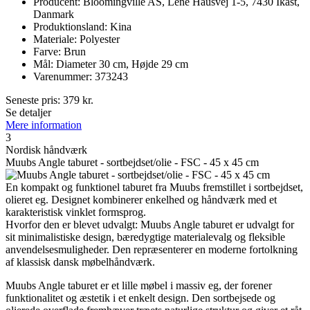
Producent: Bloomingville AS, Lene Hausvej 1-5, 7430 Ikast,
Danmark
Produktionsland: Kina
Materiale: Polyester
Farve: Brun
Mål: Diameter 30 cm, Højde 29 cm
Varenummer: 373243
Seneste pris:
379
kr.
Se detaljer
Mere information
3
Nordisk håndværk
Muubs Angle taburet - sortbejdset/olie - FSC - 45 x 45 cm
En kompakt og funktionel taburet fra Muubs fremstillet i sortbejdset,
olieret eg. Designet kombinerer enkelhed og håndværk med et
karakteristisk vinklet formsprog.
Hvorfor den er blevet udvalgt: Muubs Angle taburet er udvalgt for
sit minimalistiske design, bæredygtige materialevalg og fleksible
anvendelsesmuligheder. Den repræsenterer en moderne fortolkning
af klassisk dansk møbelhåndværk.
Muubs Angle taburet er et lille møbel i massiv eg, der forener
funktionalitet og æstetik i et enkelt design. Den sortbejsede og