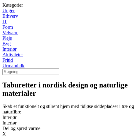
Kategorier
Unger
Erhverv
IT
Form
Velvære
Pleje
Byg
Interiør
Aktiviteter
Fritid
Urmand.dk
Taburetter i nordisk design og naturlige
materialer
Skab et funktionelt og stilrent hjem med tidløse siddepladser i træ og
naturfibre
Interiør
Interiør
Del og spred varme
X