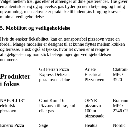
Valget mellem træ, gas eller el afhænger af dine præferencer. Træ giver
en autentisk smag og oplevelse, gas byder på nem betjening og hurtig
opvarmning, mens elovne er praktiske til indendørs brug og kræver
minimal vedligeholdelse.
5. Mobilitet og vedligeholdelse
Hvis du ønsker fleksibilitet, kan en transportabel pizzaovn være en
fordel. Mange modeller er designet til at kunne flyttes mellem køkken
og terrasse. Husk også at tjekke, hvor let ovnen er at rengøre –
aftagelige sten og non-stick belægninger gør vedligeholdelsen
nemmere.
G3 Ferrari Pizza
Ariete
Clatroni
Express Delizia -
Electrical
MPO
Produkter
pizza oven - blue
Pizza oven
3520
i fokus
NAPOLI 13"
Ooni Karu 16
OFYR
Boman
elektrisk
Pizzaovn til træ, kul
pizzaovn
MPO
pizzaovn
eller gas
100 m.
2246 C
pizzaspade
Emerio Pizza
Sage
Heatus
Nordic