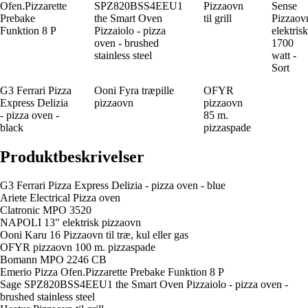
Ofen.Pizzarette
SPZ820BSS4EEU1
Pizzaovn
Sense
Prebake
the Smart Oven
til grill
Pizzaov
Funktion 8 P
Pizzaiolo - pizza
elektrisk
oven - brushed
1700
stainless steel
watt -
Sort
G3 Ferrari Pizza
Ooni Fyra træpille
OFYR
Express Delizia
pizzaovn
pizzaovn
- pizza oven -
85 m.
black
pizzaspade
Produktbeskrivelser
G3 Ferrari Pizza Express Delizia - pizza oven - blue
Ariete Electrical Pizza oven
Clatronic MPO 3520
NAPOLI 13" elektrisk pizzaovn
Ooni Karu 16 Pizzaovn til træ, kul eller gas
OFYR pizzaovn 100 m. pizzaspade
Bomann MPO 2246 CB
Emerio Pizza Ofen.Pizzarette Prebake Funktion 8 P
Sage SPZ820BSS4EEU1 the Smart Oven Pizzaiolo - pizza oven -
brushed stainless steel