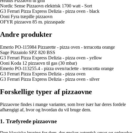
Heatus Pizzaovn til grill
Nordic Sense Pizzaovn elektrisk 1700 watt - Sort
G3 Ferrari Pizza Express Delizia - pizza oven - black
Ooni Fyra træpille pizzaovn
OFYR pizzaovn 85 m. pizzaspade
Andre produkter
Emerio PO-115984 Pizzarette - pizza oven - terracotta orange
Sage Pizzaiolo SPZ 820 BSS
G3 Ferrari Pizza Express Delizia - pizza oven - yellow
Ooni Koda 12 pizzaovn til gas (30 mbar)
Emerio PO-113255.4 - pizza oven/raclette - terracotta orange
G3 Ferrari Pizza Express Delizia - pizza oven
G3 Ferrari Pizza Express Delizia - pizza oven - silver
Forskellige typer af pizzaovne
Pizzaovne findes i mange varianter, som hver især har deres fordele
afhængigt af, hvor og hvordan du vil bruge dem.
1. Træfyrede pizzaovne
Den klassiske løsning for dem, der ønsker autentisk smag og oplevelse.