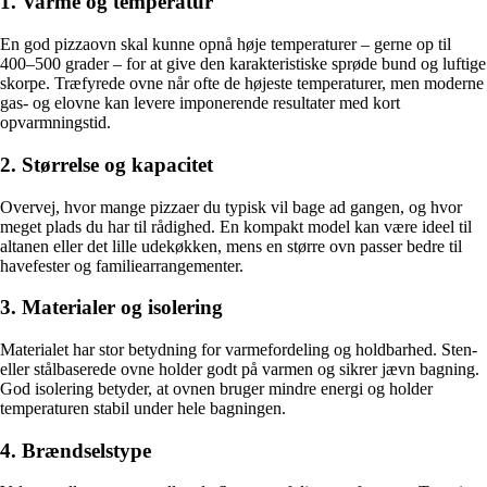
1. Varme og temperatur
En god pizzaovn skal kunne opnå høje temperaturer – gerne op til
400–500 grader – for at give den karakteristiske sprøde bund og luftige
skorpe. Træfyrede ovne når ofte de højeste temperaturer, men moderne
gas- og elovne kan levere imponerende resultater med kort
opvarmningstid.
2. Størrelse og kapacitet
Overvej, hvor mange pizzaer du typisk vil bage ad gangen, og hvor
meget plads du har til rådighed. En kompakt model kan være ideel til
altanen eller det lille udekøkken, mens en større ovn passer bedre til
havefester og familiearrangementer.
3. Materialer og isolering
Materialet har stor betydning for varmefordeling og holdbarhed. Sten-
eller stålbaserede ovne holder godt på varmen og sikrer jævn bagning.
God isolering betyder, at ovnen bruger mindre energi og holder
temperaturen stabil under hele bagningen.
4. Brændselstype