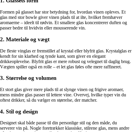
1. Glassets form
Formen på glasset har stor betydning for, hvordan vinen opleves. Et
glas med stor bowle giver vinen plads til at ilte, hvilket fremhæver
aromaerne – ideelt til rødvin. Et smallere glas koncentrerer duften og
passer bedre til hvidvin eller mousserende vin.
2. Materiale og vægt
De fleste vinglas er fremstillet af krystal eller blyfrit glas. Krystalglas er
kendt for sin klarhed og tynde kant, som giver en elegant
drikkeoplevelse. Blyfrit glas er mere robust og velegnet til daglig brug.
Vægten spiller også en rolle – et let glas føles ofte mere raffineret.
3. Størrelse og volumen
Et stort glas giver mere plads til at slynge vinen og frigive aromaer,
mens mindre glas passer til lettere vine. Overvej, hvilke typer vin du
oftest drikker, så du vælger en størrelse, der matcher.
4. Stil og design
Designet skal både passe til din personlige stil og den måde, du
serverer vin på. Nogle foretrækker klassiske, stilrene glas, mens andre