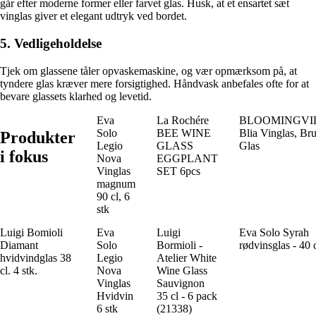
går efter moderne former eller farvet glas. Husk, at et ensartet sæt
vinglas giver et elegant udtryk ved bordet.
5. Vedligeholdelse
Tjek om glassene tåler opvaskemaskine, og vær opmærksom på, at
tyndere glas kræver mere forsigtighed. Håndvask anbefales ofte for at
bevare glassets klarhed og levetid.
Eva
La Rochére
BLOOMINGVI
Solo
BEE WINE
Blia Vinglas, Br
Produkter
Legio
GLASS
Glas
i fokus
Nova
EGGPLANT
Vinglas
SET 6pcs
magnum
90 cl, 6
stk
Luigi Bomioli
Eva
Luigi
Eva Solo Syrah
Diamant
Solo
Bormioli -
rødvinsglas - 40 
hvidvindglas 38
Legio
Atelier White
cl. 4 stk.
Nova
Wine Glass
Vinglas
Sauvignon
Hvidvin
35 cl - 6 pack
6 stk
(21338)