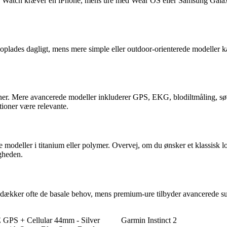
Apple Watch kræver en iPhone, mens ure med Wear OS eller Samsung Gal
plades dagligt, mens mere simple eller outdoor-orienterede modeller kan 
tioner. Mere avancerede modeller inkluderer GPS, EKG, blodiltmåling, 
ioner være relevante.
 modeller i titanium eller polymer. Overvej, om du ønsker et klassisk look
igheden.
 dækker ofte de basale behov, mens premium-ure tilbyder avancerede sun
 GPS + Cellular 44mm - Silver
Garmin Instinct 2