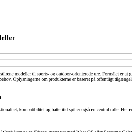
eller
tilrene modeller til sports- og outdoor-orienterede ure. Formålet er at g
ehov. Oplysningerne om produkterne er baseret på offentligt tilgængeli
h
litet, kompatibilitet og batteritid spiller også en central rolle. Her er