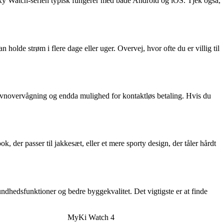
axy Watch-serien typisk fungerer med både Android og iOS. Tjek også,
holde strøm i flere dage eller uger. Overvej, hvor ofte du er villig til
søvnovervågning og endda mulighed for kontaktløs betaling. Hvis du
, der passer til jakkesæt, eller et mere sporty design, der tåler hårdt
dhedsfunktioner og bedre byggekvalitet. Det vigtigste er at finde
MyKi Watch 4