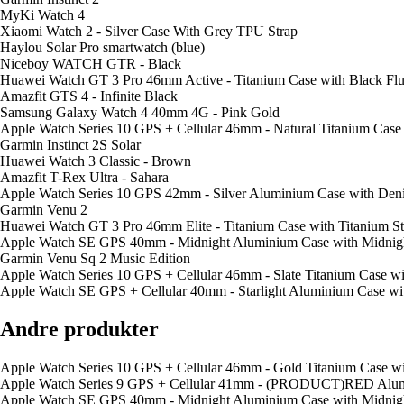
MyKi Watch 4
Xiaomi Watch 2 - Silver Case With Grey TPU Strap
Haylou Solar Pro smartwatch (blue)
Niceboy WATCH GTR - Black
Huawei Watch GT 3 Pro 46mm Active - Titanium Case with Black Flu
Amazfit GTS 4 - Infinite Black
Samsung Galaxy Watch 4 40mm 4G - Pink Gold
Apple Watch Series 10 GPS + Cellular 46mm - Natural Titanium Case
Garmin Instinct 2S Solar
Huawei Watch 3 Classic - Brown
Amazfit T-Rex Ultra - Sahara
Apple Watch Series 10 GPS 42mm - Silver Aluminium Case with Den
Garmin Venu 2
Huawei Watch GT 3 Pro 46mm Elite - Titanium Case with Titanium St
Apple Watch SE GPS 40mm - Midnight Aluminium Case with Midnig
Garmin Venu Sq 2 Music Edition
Apple Watch Series 10 GPS + Cellular 46mm - Slate Titanium Case w
Apple Watch SE GPS + Cellular 40mm - Starlight Aluminium Case wit
Andre produkter
Apple Watch Series 10 GPS + Cellular 46mm - Gold Titanium Case wit
Apple Watch Series 9 GPS + Cellular 41mm - (PRODUCT)RED Alu
Apple Watch SE GPS 40mm - Midnight Aluminium Case with Midnigh