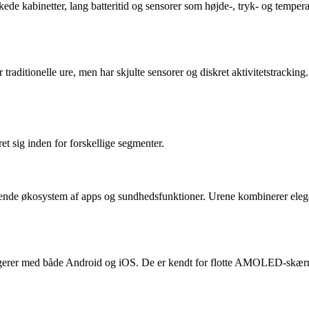
ærkede kabinetter, lang batteritid og sensorer som højde-, tryk- og tempe
raditionelle ure, men har skjulte sensorer og diskret aktivitetstracking
et sig inden for forskellige segmenter.
ttende økosystem af apps og sundhedsfunktioner. Urene kombinerer eleg
er med både Android og iOS. De er kendt for flotte AMOLED-skærme, so