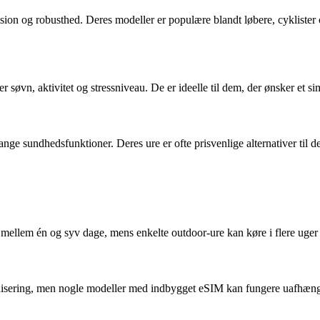
sion og robusthed. Deres modeller er populære blandt løbere, cyklister 
søvn, aktivitet og stressniveau. De er ideelle til dem, der ønsker et si
ange sundhedsfunktioner. Deres ure er ofte prisvenlige alternativer ti
er mellem én og syv dage, mens enkelte outdoor-ure kan køre i flere uge
isering, men nogle modeller med indbygget eSIM kan fungere uafhængig