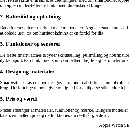
Det første skridt er at sikre, at uret fungerer med din smartphone. 
om appen understøtter de funktioner, du ønsker at bruge.
2. Batteritid og opladning
Batteritiden varierer markant mellem modeller. Nogle elegante ure skal o
at oplade uret, og om hurtigopladning er en fordel for dig.
3. Funktioner og sensorer
De fleste smartwatches tilbyder skridttælling, pulsmåling og notifika
dyrker sport, kan funktioner som vandtæthed, højde- og barometerfunkt
4. Design og materialer
Smartwatches fås i mange designs – fra minimalistiske stålure til robuste
brug. Udskiftelige remme giver mulighed for at tilpasse stilen efter lejl
5. Pris og værdi
Prisen afhænger af materialer, funktioner og mærke. Billigere modeller
balancen mellem pris og de funktioner, du reelt får glæde af.
Apple Watch SE