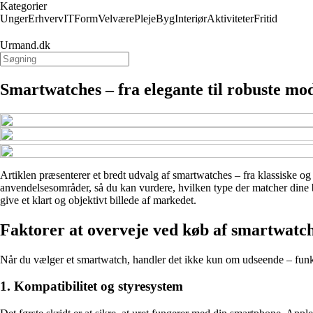
Kategorier
Unger
Erhverv
IT
Form
Velvære
Pleje
Byg
Interiør
Aktiviteter
Fritid
Urmand.dk
Smartwatches – fra elegante til robuste mod
Artiklen præsenterer et bredt udvalg af smartwatches – fra klassiske og s
anvendelsesområder, så du kan vurdere, hvilken type der matcher dine b
give et klart og objektivt billede af markedet.
Faktorer at overveje ved køb af smartwatc
Når du vælger et smartwatch, handler det ikke kun om udseende – funktiona
1. Kompatibilitet og styresystem