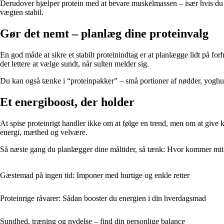
Derudover hjælper protein med at bevare muskelmassen – især hvis du træ
vægten stabil.
Gør det nemt – planlæg dine proteinvalg
En god måde at sikre et stabilt proteinindtag er at planlægge lidt på f
det lettere at vælge sundt, når sulten melder sig.
Du kan også tænke i “proteinpakker” – små portioner af nødder, yoghur
Et energiboost, der holder
At spise proteinrigt handler ikke om at følge en trend, men om at give
energi, mæthed og velvære.
Så næste gang du planlægger dine måltider, så tænk: Hvor kommer mit pr
Gæstemad på ingen tid: Imponer med hurtige og enkle retter
Proteinrige råvarer: Sådan booster du energien i din hverdagsmad
Sundhed, træning og nydelse – find din personlige balance