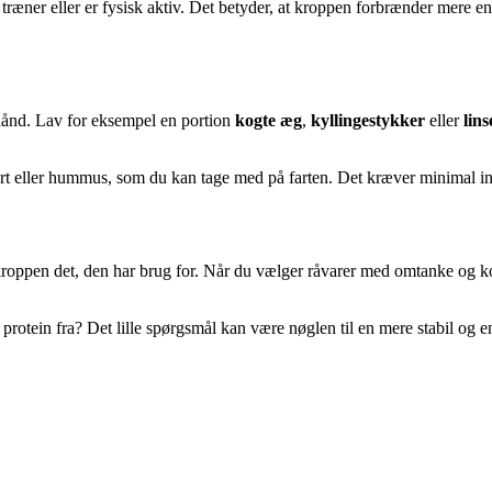
ner eller er fysisk aktiv. Det betyder, at kroppen forbrænder mere ener
orhånd. Lav for eksempel en portion
kogte æg
,
kyllingestykker
eller
lins
t eller hummus, som du kan tage med på farten. Det kræver minimal inds
 kroppen det, den har brug for. Når du vælger råvarer med omtanke og k
otein fra? Det lille spørgsmål kan være nøglen til en mere stabil og e