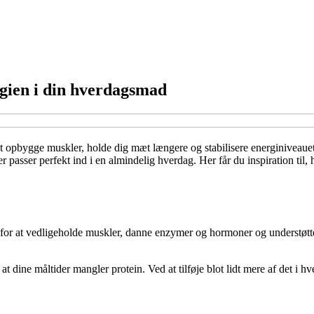
rgien i din hverdagsmad
at opbygge muskler, holde dig mæt længere og stabilisere energiniveau
er passer perfekt ind i en almindelig hverdag. Her får du inspiration til,
igt for at vedligeholde muskler, danne enzymer og hormoner og understø
t dine måltider mangler protein. Ved at tilføje blot lidt mere af det i h