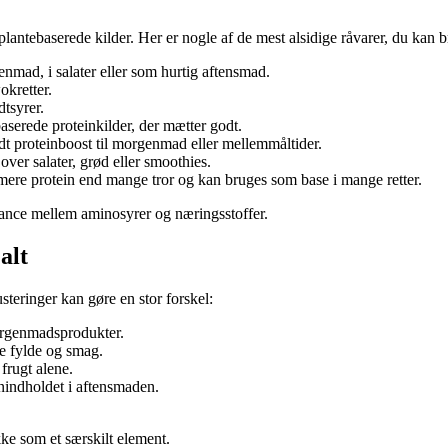
lantebaserede kilder. Her er nogle af de mest alsidige råvarer, du kan 
nmad, i salater eller som hurtig aftensmad.
okretter.
tsyrer.
aserede proteinkilder, der mætter godt.
idt proteinboost til morgenmad eller mellemmåltider.
ver salater, grød eller smoothies.
ere protein end mange tror og kan bruges som base i mange retter.
alance mellem aminosyrer og næringsstoffer.
alt
steringer kan gøre en stor forskel:
orgenmadsprodukter.
åde fylde og smag.
frugt alene.
inindholdet i aftensmaden.
kke som et særskilt element.