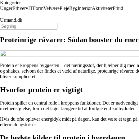
Kategorier
Unger
Erhverv
IT
Form
Velvære
Pleje
Byg
Interiør
Aktiviteter
Fritid
Urmand.dk
Proteinrige råvarer: Sådan booster du ene
Protein er kroppens byggesten – det næringsstof, der hjælper dig med 
og shakes, selvom der findes et væld af naturlige, proteinrige råvarer, d
bliver kompliceret.
Hvorfor protein er vigtigt
Protein spiller en central rolle i kroppens funktioner. Det er nødvend
mæthedsfølelse, fordi det tager længere tid at fordøje end kulhydrater.
Hvis du ofte oplever energidyk midt på dagen, kan det være et tegn på, a
eftermiddagskriser.
De bedste kilder til protein i hverdagen