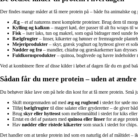
Der findes mange måder at få mere protein på – både fra animalske og p
Æg
– et af naturens mest komplette proteiner. Brug dem til morge
Kylling og kalkun
– magert kød, der passer til alt fra wraps til w
Fisk
– især laks, tun og makrel, som også bidrager med sunde fed
Bælgfrugter
– linser, kikærter og bønner er fremragende planteb
Mejeriprodukter
– skyr, græsk yoghurt og hytteost giver et sol
Nødder og frø
– mandler, chiafrø og græskarkerner kan drysses o
Fuldkornsprodukter
– quinoa, boghvede og havre indeholder m
Ved at kombinere flere af disse kilder i løbet af dagen får du en god b
Sådan får du mere protein – uden at ændre 
Du behøver ikke lave om på hele din kost for at få mere protein. Små ju
Skift morgenmaden ud med
æg og rugbrød
i stedet for søde m
Tilføj
bælgfrugter
til dine salater eller gryderetter – de giver b
Brug
skyr eller hytteost
som mellemmåltid i stedet for kiks eller 
Erstat en del af pastaen med
quinoa eller linser
for at øge prote
Hav
nødder eller ristede kikærter
som snack i stedet for chips.
Det handler om at tænke protein ind som en naturlig del af måltidet – i