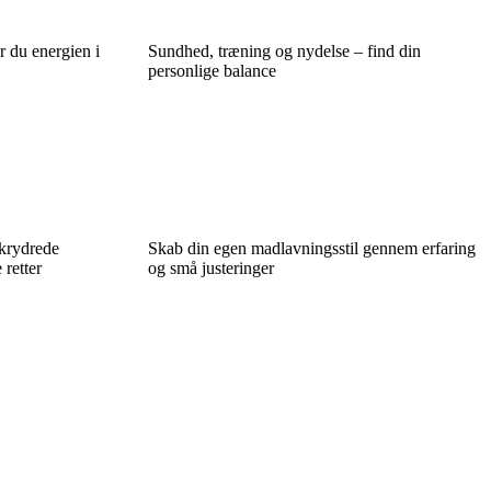
r du energien i
Sundhed, træning og nydelse – find din
personlige balance
 krydrede
Skab din egen madlavningsstil gennem erfaring
 retter
og små justeringer