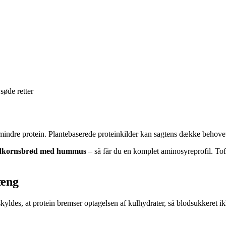
søde retter
mindre protein. Plantebaserede proteinkilder kan sagtens dække behovet
ldkornsbrød med hummus
– så får du en komplet aminosyreprofil. Tof
hæng
kyldes, at protein bremser optagelsen af kulhydrater, så blodsukkeret ikke