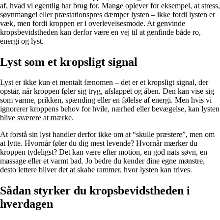
af, hvad vi egentlig har brug for. Mange oplever for eksempel, at stress,
søvnmangel eller præstationspres dæmper lysten – ikke fordi lysten er
væk, men fordi kroppen er i overlevelsesmode. At genvinde
kropsbevidstheden kan derfor være en vej til at genfinde både ro,
energi og lyst.
Lyst som et kropsligt signal
Lyst er ikke kun et mentalt fænomen – det er et kropsligt signal, der
opstår, når kroppen føler sig tryg, afslappet og åben. Den kan vise sig
som varme, prikken, spænding eller en følelse af energi. Men hvis vi
ignorerer kroppens behov for hvile, nærhed eller bevægelse, kan lysten
blive sværere at mærke.
At forstå sin lyst handler derfor ikke om at “skulle præstere”, men om
at lytte. Hvornår føler du dig mest levende? Hvornår mærker du
kroppen tydeligst? Det kan være efter motion, en god nats søvn, en
massage eller et varmt bad. Jo bedre du kender dine egne mønstre,
desto lettere bliver det at skabe rammer, hvor lysten kan trives.
Sådan styrker du kropsbevidstheden i
hverdagen