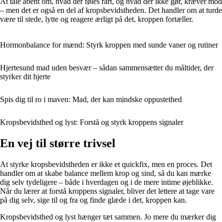
At tale åbent om, hvad der føles rart, og hvad der ikke gør, kræver mod
– men det er også en del af kropsbevidstheden. Det handler om at turde
være til stede, lytte og reagere ærligt på det, kroppen fortæller.
Hormonbalance for mænd: Styrk kroppen med sunde vaner og rutiner
Hjertesund mad uden besvær – sådan sammensætter du måltider, der
styrker dit hjerte
Spis dig til ro i maven: Mad, der kan mindske oppustethed
Kropsbevidsthed og lyst: Forstå og styrk kroppens signaler
En vej til større trivsel
At styrke kropsbevidstheden er ikke et quickfix, men en proces. Det
handler om at skabe balance mellem krop og sind, så du kan mærke
dig selv tydeligere – både i hverdagen og i de mere intime øjeblikke.
Når du lærer at forstå kroppens signaler, bliver det lettere at tage vare
på dig selv, sige til og fra og finde glæde i det, kroppen kan.
Kropsbevidsthed og lyst hænger tæt sammen. Jo mere du mærker dig