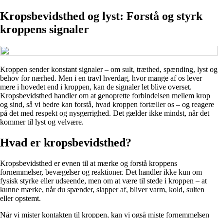
Kropsbevidsthed og lyst: Forstå og styrk
kroppens signaler
Kroppen sender konstant signaler – om sult, træthed, spænding, lyst og
behov for nærhed. Men i en travl hverdag, hvor mange af os lever
mere i hovedet end i kroppen, kan de signaler let blive overset.
Kropsbevidsthed handler om at genoprette forbindelsen mellem krop
og sind, så vi bedre kan forstå, hvad kroppen fortæller os – og reagere
på det med respekt og nysgerrighed. Det gælder ikke mindst, når det
kommer til lyst og velvære.
Hvad er kropsbevidsthed?
Kropsbevidsthed er evnen til at mærke og forstå kroppens
fornemmelser, bevægelser og reaktioner. Det handler ikke kun om
fysisk styrke eller udseende, men om at være til stede i kroppen – at
kunne mærke, når du spænder, slapper af, bliver varm, kold, sulten
eller opstemt.
Når vi mister kontakten til kroppen, kan vi også miste fornemmelsen