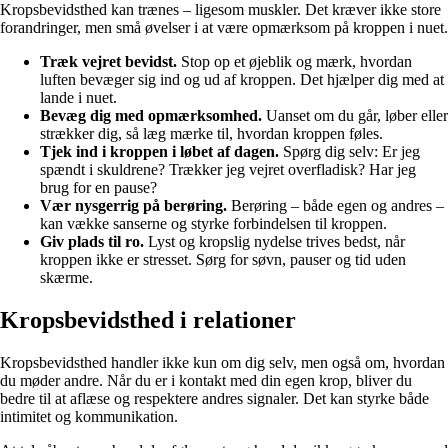
Kropsbevidsthed kan trænes – ligesom muskler. Det kræver ikke store
forandringer, men små øvelser i at være opmærksom på kroppen i nuet.
Træk vejret bevidst.
Stop op et øjeblik og mærk, hvordan
luften bevæger sig ind og ud af kroppen. Det hjælper dig med at
lande i nuet.
Bevæg dig med opmærksomhed.
Uanset om du går, løber eller
strækker dig, så læg mærke til, hvordan kroppen føles.
Tjek ind i kroppen i løbet af dagen.
Spørg dig selv: Er jeg
spændt i skuldrene? Trækker jeg vejret overfladisk? Har jeg
brug for en pause?
Vær nysgerrig på berøring.
Berøring – både egen og andres –
kan vække sanserne og styrke forbindelsen til kroppen.
Giv plads til ro.
Lyst og kropslig nydelse trives bedst, når
kroppen ikke er stresset. Sørg for søvn, pauser og tid uden
skærme.
Kropsbevidsthed i relationer
Kropsbevidsthed handler ikke kun om dig selv, men også om, hvordan
du møder andre. Når du er i kontakt med din egen krop, bliver du
bedre til at aflæse og respektere andres signaler. Det kan styrke både
intimitet og kommunikation.