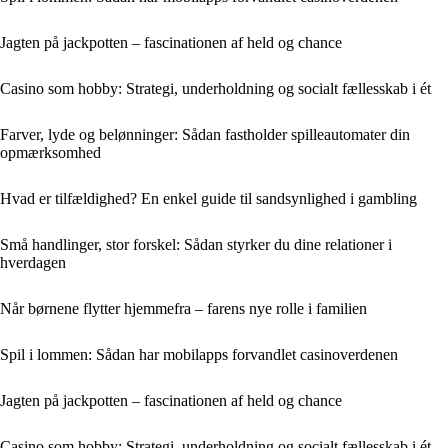
Jagten på jackpotten – fascinationen af held og chance
Casino som hobby: Strategi, underholdning og socialt fællesskab i ét
Farver, lyde og belønninger: Sådan fastholder spilleautomater din
opmærksomhed
Hvad er tilfældighed? En enkel guide til sandsynlighed i gambling
Små handlinger, stor forskel: Sådan styrker du dine relationer i
hverdagen
Når børnene flytter hjemmefra – farens nye rolle i familien
Spil i lommen: Sådan har mobilapps forvandlet casinoverdenen
Jagten på jackpotten – fascinationen af held og chance
Casino som hobby: Strategi, underholdning og socialt fællesskab i ét