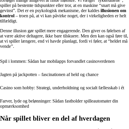
forsøger mange alligevel at finde mønstre. Vi vælger “lykketallene”,
spiller på bestemte tidspunkter eller tror, at en maskine “snart må give
gevinst”. Det er en psykologisk mekanisme, der kaldes
illusionen om
kontrol
– troen på, at vi kan påvirke noget, der i virkeligheden er helt
tilfældigt.
Denne illusion gør spillet mere engagerende. Den giver os følelsen af
at være aktive deltagere, ikke bare tilskuere. Men den kan også føre til,
at vi spiller længere, end vi havde planlagt, fordi vi føler, at “heldet må
vende”.
Spil i lommen: Sådan har mobilapps forvandlet casinoverdenen
Jagten på jackpotten – fascinationen af held og chance
Casino som hobby: Strategi, underholdning og socialt fællesskab i ét
Farver, lyde og belønninger: Sådan fastholder spilleautomater din
opmærksomhed
Når spillet bliver en del af hverdagen