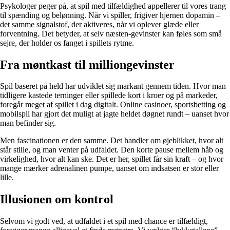
Psykologer peger på, at spil med tilfældighed appellerer til vores trang
til spænding og belønning. Når vi spiller, frigiver hjernen dopamin –
det samme signalstof, der aktiveres, når vi oplever glæde eller
forventning. Det betyder, at selv næsten-gevinster kan føles som små
sejre, der holder os fanget i spillets rytme.
Fra møntkast til milliongevinster
Spil baseret på held har udviklet sig markant gennem tiden. Hvor man
tidligere kastede terninger eller spillede kort i kroer og på markeder,
foregår meget af spillet i dag digitalt. Online casinoer, sportsbetting og
mobilspil har gjort det muligt at jagte heldet døgnet rundt – uanset hvor
man befinder sig.
Men fascinationen er den samme. Det handler om øjeblikket, hvor alt
står stille, og man venter på udfaldet. Den korte pause mellem håb og
virkelighed, hvor alt kan ske. Det er her, spillet får sin kraft – og hvor
mange mærker adrenalinen pumpe, uanset om indsatsen er stor eller
lille.
Illusionen om kontrol
Selvom vi godt ved, at udfaldet i et spil med chance er tilfældigt,