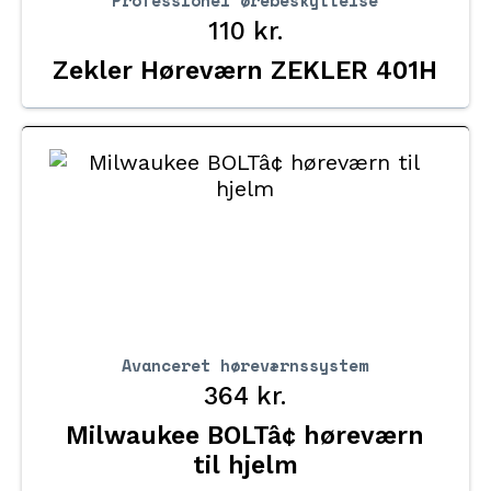
110
kr.
Zekler Høreværn ZEKLER 401H
Avanceret høreværnssystem
364
kr.
Milwaukee BOLTâ¢ høreværn
til hjelm