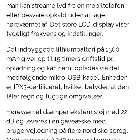
man kan streame lyd fra en mobiltelefon
eller besvare opkald uden at tage
høreværnet af. Det store LCD-display viser
tydeligt frekvens og indstillinger.
Det indbyggede lithiumbatteri på 1500
mAh giver op til 15 timers driftstid pr.
opladning og kan nemt oplades via det
medfølgende mikro-USB-kabel. Enheden
er IPX3-certificeret, hvilket betyder, at den
tåler regn og fugtige omgivelser.
Høreværnet dæmper ekstern støj med 22
dB og leveres i en gaveæske med
brugervejledning på flere nordiske sprog.
Med en vægt på 340 gram og kompakte