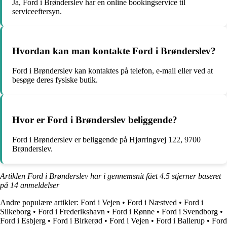
Ja, Ford i Brønderslev har en online bookingservice til
serviceeftersyn.
Hvordan kan man kontakte Ford i Brønderslev?
Ford i Brønderslev kan kontaktes på telefon, e-mail eller ved at
besøge deres fysiske butik.
Hvor er Ford i Brønderslev beliggende?
Ford i Brønderslev er beliggende på Hjørringvej 122, 9700
Brønderslev.
Artiklen Ford i Brønderslev har i gennemsnit fået
4.5
stjerner baseret
på
14
anmeldelser
Andre populære artikler:
Ford i Vejen
•
Ford i Næstved
•
Ford i
Silkeborg
•
Ford i Frederikshavn
•
Ford i Rønne
•
Ford i Svendborg
•
Ford i Esbjerg
•
Ford i Birkerød
•
Ford i Vejen
•
Ford i Ballerup
•
Ford