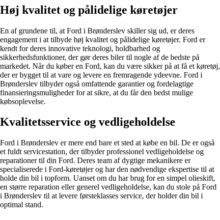
Høj kvalitet og pålidelige køretøjer
En af grundene til, at Ford i Brønderslev skiller sig ud, er deres
engagement i at tilbyde høj kvalitet og pålidelige køretøjer. Ford er
kendt for deres innovative teknologi, holdbarhed og
sikkerhedsfunktioner, der gør deres biler til nogle af de bedste på
markedet. Når du køber en Ford, kan du være sikker på at få et køretøj,
der er bygget til at vare og levere en fremragende ydeevne. Ford i
Brønderslev tilbyder også omfattende garantier og fordelagtige
finansieringsmuligheder for at sikre, at du får den bedst mulige
købsoplevelse.
Kvalitetsservice og vedligeholdelse
Ford i Brønderslev er mere end bare et sted at købe en bil. De er også
et fuldt servicestation, der tilbyder professionel vedligeholdelse og
reparationer til din Ford. Deres team af dygtige mekanikere er
specialiserede i Ford-køretøjer og har den nødvendige ekspertise til at
holde din bil i topform. Uanset om du har brug for en simpel olieskift,
en større reparation eller generel vedligeholdelse, kan du stole på Ford
i Brønderslev til at levere førsteklasses service, der holder din bil i
optimal stand.