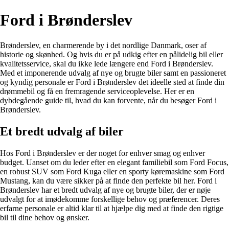
Ford i Brønderslev
Brønderslev, en charmerende by i det nordlige Danmark, oser af
historie og skønhed. Og hvis du er på udkig efter en pålidelig bil eller
kvalitetsservice, skal du ikke lede længere end Ford i Brønderslev.
Med et imponerende udvalg af nye og brugte biler samt en passioneret
og kyndig personale er Ford i Brønderslev det ideelle sted at finde din
drømmebil og få en fremragende serviceoplevelse. Her er en
dybdegående guide til, hvad du kan forvente, når du besøger Ford i
Brønderslev.
Et bredt udvalg af biler
Hos Ford i Brønderslev er der noget for enhver smag og enhver
budget. Uanset om du leder efter en elegant familiebil som Ford Focus,
en robust SUV som Ford Kuga eller en sporty køremaskine som Ford
Mustang, kan du være sikker på at finde den perfekte bil her. Ford i
Brønderslev har et bredt udvalg af nye og brugte biler, der er nøje
udvalgt for at imødekomme forskellige behov og præferencer. Deres
erfarne personale er altid klar til at hjælpe dig med at finde den rigtige
bil til dine behov og ønsker.